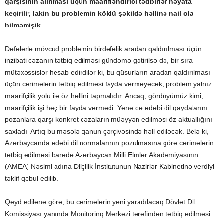
qarşısının alınması üçün maarifləndirici tədbirlər həyata
keçirilir, lakin bu problemin köklü şəkildə həllinə nail ola
bilməmişik.
Dəfələrlə mövcud problemin birdəfəlik aradan qaldırılması üçün
inzibati cəzanın tətbiq edilməsi gündəmə gətirilsə də, bir sıra
mütəxəssislər hesab edirdilər ki, bu qüsurların aradan qaldırılması
üçün cərimələrin tətbiq edilməsi fayda verməyəcək, problem yalnız
maarifçilik yolu ilə öz həllini tapmalıdır. Ancaq, gördüyümüz kimi,
maarifçilik işi heç bir fayda vermədi. Yenə də ədəbi dil qaydalarını
pozanlara qarşı konkret cəzaların müəyyən edilməsi öz aktuallığını
saxladı. Artıq bu məsələ qanun çərçivəsində həll ediləcək. Belə ki,
Azərbaycanda ədəbi dil normalarının pozulmasına görə cərimələrin
tətbiq edilməsi barədə Azərbaycan Milli Elmlər Akademiyasının
(AMEA) Nəsimi adına Dilçilik İnstitutunun Nazirlər Kabinetinə verdiyi
təklif qəbul edilib.
Qeyd edilənə görə, bu cərimələrin yeni yaradılacaq Dövlət Dil
Komissiyası yanında Monitorinq Mərkəzi tərəfindən tətbiq edilməsi