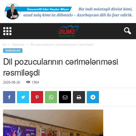
Ev
Xəbərlər
Dil pozucularının cərimələnməsi rəsmiləşdi
XƏBƏRLƏR
Dil pozucularının cərimələnməsi
rəsmiləşdi
2020-08-26
1364