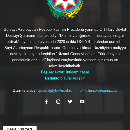
Bu sayt Azərbaycan Respublikasının Prezidenti yanında QHT-lərə Dövlət
Dəstəyi Şurasının dəstəklədiyi "Dilimiz-varlığımızdır - qoruyaq, inkişaf
etdirək" layihəsi çərçivəsində 2020-ci ildə DGTYB tərəfindən qurulub.
Sayt Azərbaycan Respublikasının Gənclər və İdman Nazirliyinin maliyyə
dəstəyi ilə həyata keçirilən "Nizami Gəncəvi dühası Türk dünyası
gənclərinin gözü ilə" layihəsi çərçivəsində yenidən qurulmuş və
təkmilləşdirilmişdir.
Baş redaktor:
İntiqam Yaşar
Redaktor:
Tural Adışirin
Bizimlə əlaqə:
qebul.dgtyb@mail.ru | info@dilimizvarligimiz.az
DAHA ÇOX YAZI