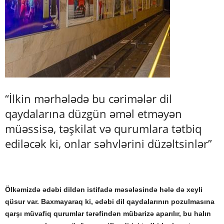
“İlkin mərhələdə bu cərimələr dil
qaydalarına düzgün əməl etməyən
müəssisə, təşkilat və qurumlara tətbiq
ediləcək ki, onlar səhvlərini düzəltsinlər”
Ölkəmizdə ədəbi dildən istifadə məsələsində hələ də xeyli
qüsur var. Baxmayaraq ki, ədəbi dil qaydalarının pozulmasına
qarşı müvafiq qurumlar tərəfindən mübarizə aparılır, bu halın