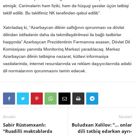
etmişik. Cərimələrin həm fiziki, həm də hüquqi şəxslər üçün tətbiqi
təklif edilib. Bu təklifimiz NK tərəfindən qəbul edilib”.
Xatırladaq ki, “Azərbaycan dilinin saflığının qorunması və dövlət
dilindən istifadənin daha da təkmilləşdirilməsi ilə bağlı tədbirlər
haqqında” Azərbaycan Prezidentinin Fərmanına əsasən, Dövlət Dil
Komissiyası yanında Monitorinq Mərkəzi yaradılacaq. Mərkəz
Azərbaycan dilinin tətbiqinə nəzarət, kütləvi informasiya
vasitələrində, internet resurslarında və reklam daşıyıcılarında ədəbi
dil normalarının qorunmasını təmin edəcək.
Əvvəlki
Növbəti
Sabir Rüstəmxanlı:
Buludxan Xəlilov: “… onlar
“Rusdilli məktəblərdə
dili tətbiq edərkən ayrı-