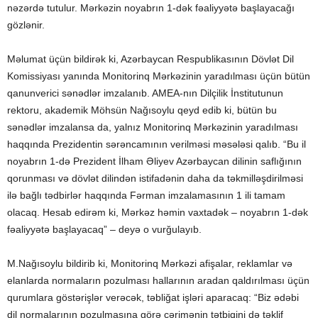
nəzərdə tutulur. Mərkəzin noyabrın 1-dək fəaliyyətə başlayacağı
gözlənir.
Məlumat üçün bildirək ki, Azərbaycan Respublikasının Dövlət Dil
Komissiyası yanında Monitorinq Mərkəzinin yaradılması üçün bütün
qanunverici sənədlər imzalanıb. AMEA-nın Dilçilik İnstitutunun
rektoru, akademik Möhsün Nağısoylu qeyd edib ki, bütün bu
sənədlər imzalansa da, yalnız Monitorinq Mərkəzinin yaradılması
haqqında Prezidentin sərəncamının verilməsi məsələsi qalıb. “Bu il
noyabrın 1-də Prezident İlham Əliyev Azərbaycan dilinin saflığının
qorunması və dövlət dilindən istifadənin daha da təkmilləşdirilməsi
ilə bağlı tədbirlər haqqında Fərman imzalamasının 1 ili tamam
olacaq. Hesab edirəm ki, Mərkəz həmin vaxtadək – noyabrın 1-dək
fəaliyyətə başlayacaq” – deyə o vurğulayıb.
M.Nağısoylu bildirib ki, Monitorinq Mərkəzi afişalar, reklamlar və
elanlarda normaların pozulması hallarının aradan qaldırılması üçün
qurumlara göstərişlər verəcək, təbliğat işləri aparacaq: “Biz ədəbi
dil normalarının pozulmasına görə cərimənin tətbiqini də təklif