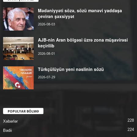
Mədəniyyəti sözə, sözü mənəvi yaddaşa
çevirən şəxsiyyət
2026-08-03
AJB-nin Aran bölgəsi üzrə zona müşavirəsi
keçirilib
2026-08-01
Türkçülüyün yeni nəslinin sözü
2026-07-29
POPULYAR BÖLMƏ
228
Xəbərlər
224
Bədii