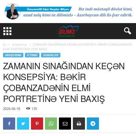
Ev
Araşdırma
ZAMANIN SINAĞINDAN KEÇƏN KONSEPSİYA: BƏKİR ÇOBANZADƏNİN
ELMİ PORTRETİNƏ YENİ BAXIŞ
ARAŞDIRMA
İCTIMAI
XƏBƏRLƏR
ZAMANIN SINAĞINDAN KEÇƏN
KONSEPSİYA: BƏKİR
ÇOBANZADƏNİN ELMİ
PORTRETİNƏ YENİ BAXIŞ
2026-06-18
135