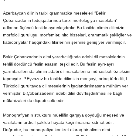
Azərbaycan dilinin tarixi qrammatika məsələləri “Bəkir
Çobanzadənin tədqiqatlarında tarixi morfologiya məsələləri”
adlanan üçüncü fəsildə aydınlaşdırılır. Bu fəsildə alimin dilimizin
morfoloji quruluşu, morfemlər, nitq hissələri, qrammatik şəkilçilər və
kateqoriyalar haqqındakı fikirlərinin şərhinə geniş yer verilmişdir.
Bəkir Çobanzadənin elmi yaradıcılığında ədəbi dil məsələlərinin
təhlili dördüncü fəslin əsasını təşkil edir. Bu fəslin ayrı-ayrı
yarımfəsillərində alimin ədəbi dil məsələlərinə münasibəti öz əksini
tapmışdır. P.Eyvazov bu fəsildə dilimizin mənşəyi, ortaq türk dili, I
Türkoloji qurultayda dil məsələrinin işıqlandırılmasına mühüm yer
vermişdir. B.Çobanzadənin ədəbi dilin dövrləşdirilməsi ilə bağlı
mülahizələri də diqqəti cəlb edir.
Monoqrafiyanın strukturu müəllifin qarşıya qoyduğu məqsəd və
vəzifələrin ardıcıl şəkildə həyata keçirilməsinə xidmət edir.
Doğrudur, bu monoqrafiya konkret olaraq bir alimin elmi