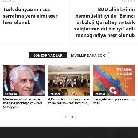
Əvvəlki
Növbəti
Türk dünyasının söz
BDU alimlərinin
sərrafına yeni elmi əsər
həmmüəllifliyi ilə “Birinci
həsr olunub
Türkoloji Qurultay və türk
xalqlarının dil birliyi” adlı
monoqrafiya nəşr olunub
BƏNZƏR YAZILAR
MÜƏLLIF DAHA ÇOX
Xəbərlər
İctimai
İctimai
Mədəniyyəti sözə, sözü
AJB-nin Aran bölgəsi üzrə
Türkçülüyün yeni nəslinin
mənəvi yaddaşa çevirən
zona müşavirəsi keçirilib
sözü
şəxsiyyət