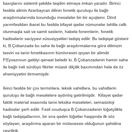
baxışlarını sistemli şəkildə təqdim etməyə imkan yaradır. Birinci
fəsildə alimin Azərbaycan dilinin fonetik quruluşu ilə bağlı
araşdırmalarında toxunduğu məsələlər bir-bir açıqlanır. Dörd
yarımfəsildən ibarət bu fəsildə kifayət qədər nümunələr təhlilə cəlb
olunmaqla sait və samit səslərin, habelə fonemlərin, fonetik
hadisələrin səciyyəvi xüsusiyyətləri tədqiq edilir. Bu tədqiqat göstərir
ki, B.Çobanzadə bu sahə ilə bağlı araşdırmalarına görə dilimizin
təsviri və tarixi fonetikasının bünövrəsini qoyan bir alimdir.
P.Eyvazovun gəldiyi qənaət belədir ki, B.Çobanzadənin həmin sahə
ilə bağlı irəli sürdüyü fikirlər müasir dilçilik baxımından hələ də öz
əhəmiyyətini itirməmişdir.
İkinci fəsildə bir çox terminlərə, leksik vahidlərə, bu vahidlərin
quruluşu ilə bağlı məsələlərə aydınlıq gətirilmişdir. Kifayət qədər
faktik material əsasında tarixi leksika məsələləri, semasioloji
hadisələr şərh edilir. Fəsli oxuduqca B.Çobanzadənin lüğətçiliklə
bağlı tədqiqatlarının, bir sıra qədim lüğətlər haqqında ilk söz
söyləyən, araşdırma aparan bir mütəxəssis olduğunun şahidinə
çevrilirik.