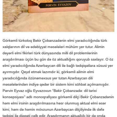
Görkəmli türkoloq Bəkir Çobanzadənin elmi yaradıcılığında türk
xalqlarının dil və ədəbiyyat məsələləri mühüm yer tutur. Alimin
dəyərli elmi fikirləri türk dünyasında milli dil problemlərinin
araşdırılması üçün bu gün də öz aktuallığını qoruyub saxlayır. O öz
elmi yaradıcılığında Azərbaycan dili ilə bağlı tədqiqatlara xüsusi yer
ayırmışdır. Qeyd etmək lazımdır ki, görkəmli alimin elmi
yaradıcılığında özünəməxsus yer tutan Azərbaycan dili
məsələlərindən indiyə qədər bir sistem kimi söhbət açılmamışdır.
Pərvin Eyvaz oğlu Eyvazovun “Bəkir Çobanzadə: dil tarixi
konsepsiyası” adlı monoqrafiyası görkəmli dilçi Bəkir Çobanzadənin
həm elmi irsinin araşdırılmasına həsr olunmuş aktual elmi əsər
kimi, həm də həmin mövzunun Azərbaycan dilçiliyində ilk dəfə
tədqiqi ilə diqqəti cəlb edir. Araşdırmanın aktuallığı bir də onda