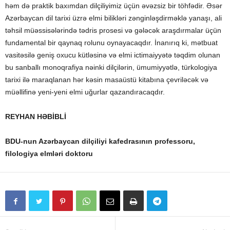
həm də praktik baxımdan dilçiliyimiz üçün əvəzsiz bir töhfədir. Əsər
Azərbaycan dil tarixi üzrə elmi bilikləri zənginləşdirməklə yanaşı, ali
təhsil müəssisələrində tədris prosesi və gələcək araşdırmalar üçün
fundamental bir qaynaq rolunu oynayacaqdır. İnanırıq ki, mətbuat
vasitəsilə geniş oxucu kütləsinə və elmi ictimaiyyətə təqdim olunan
bu sanballı monoqrafiya nəinki dilçilərin, ümumiyyətlə, türkologiya
tarixi ilə maraqlanan hər kəsin masaüstü kitabına çevriləcək və
müəllifinə yeni-yeni elmi uğurlar qazandıracaqdır.
REYHAN HƏBİBLİ
BDU-nun Azərbaycan dilçiliyi kafedrasının professoru,
filologiya elmləri doktoru