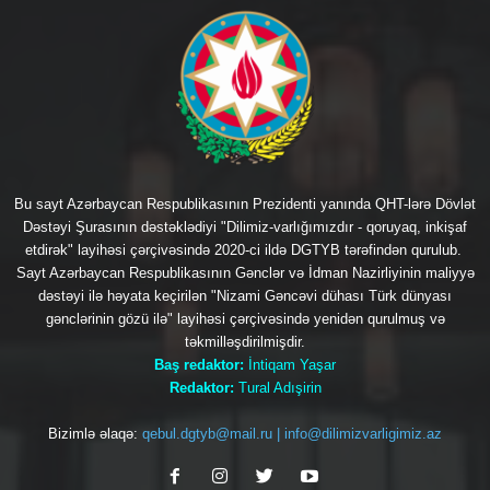
Bu sayt Azərbaycan Respublikasının Prezidenti yanında QHT-lərə Dövlət
Dəstəyi Şurasının dəstəklədiyi "Dilimiz-varlığımızdır - qoruyaq, inkişaf
etdirək" layihəsi çərçivəsində 2020-ci ildə DGTYB tərəfindən qurulub.
Sayt Azərbaycan Respublikasının Gənclər və İdman Nazirliyinin maliyyə
dəstəyi ilə həyata keçirilən "Nizami Gəncəvi dühası Türk dünyası
gənclərinin gözü ilə" layihəsi çərçivəsində yenidən qurulmuş və
təkmilləşdirilmişdir.
Baş redaktor:
İntiqam Yaşar
Redaktor:
Tural Adışirin
Bizimlə əlaqə:
qebul.dgtyb@mail.ru | info@dilimizvarligimiz.az