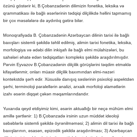
özünü göstərir ki, B.Çobanzadənin dilimizin fonetika, leksika və
qrammatikası ilə bağlı əsərlərinin tədqiqi dilçilikdə həllini tapmamış
bir çox məsələlərə də aydınlıq gətirə bilər.
Monoqrafiyada B. Çobanzadənin Azərbaycan dilinin tarixi ilə bağlı
baxışları sistemli şəkildə təhlil edilmiş, alimin tarixi fonetika, leksika,
morfologiya və ədəbi dilin inkişafı ilə bağlı elmi mülahizələri, bu
sahələri əhatə edən tədqiqatları kompleks şəkildə araşdırılmışdır.
Pərvin Eyvazov B.Çobanzadənin dilçilik görüşlərini təqdim etməklə
kifayətlənmir, onları müasir dilçilik baxımından elmi-nəzəri
kontekstdə şərh edir. Xüsusilə danışıq səslərinin psixoloji aspektdən
şərhi, terminoloji paralellərin analizi, arxaik morfoloji əlamətlərin
izahı əsərin diqqət çəkən məqamlarındandır.
Yuxarıda qeyd etdiyimiz kimi, əsərin aktuallığı bir neçə mühüm elmi
amillə şərtlənir: 1) B.Çobanzadə irsinin uzun müddət ideoloji
səbəblərlə sistemli şəkildə öyrənilməməsi; 2) alimin dil tarixi ilə bağlı
baxışlarının, əsasən, epizodik şəkildə araşdırılması; 3) Azərbaycan