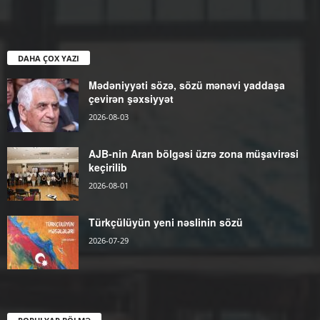
DAHA ÇOX YAZI
Mədəniyyəti sözə, sözü mənəvi yaddaşa
çevirən şəxsiyyət
2026-08-03
AJB-nin Aran bölgəsi üzrə zona müşavirəsi
keçirilib
2026-08-01
Türkçülüyün yeni nəslinin sözü
2026-07-29