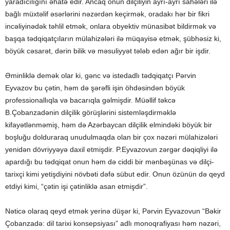
yaradıcılığını əhatə edir. Ancaq onun dilçiliyin ayrı-ayrı sahələri ilə
bağlı müxtəlif əsərlərini nəzərdən keçirmək, oradakı hər bir fikri
incəliyinədək təhlil etmək, onlara obyektiv münasibət bildirmək və
başqa tədqiqatçıların mülahizələri ilə müqayisə etmək, şübhəsiz ki,
böyük cəsarət, dərin bilik və məsuliyyət tələb edən ağır bir işdir.
Əminliklə demək olar ki, gənc və istedadlı tədqiqatçı Pərvin
Eyvazov bu çətin, həm də şərəfli işin öhdəsindən böyük
professionallıqla və bacarıqla gəlmişdir. Müəllif təkcə
B.Çobanzadənin dilçilik görüşlərini sistemləşdirməklə
kifayətlənməmiş, həm də Azərbaycan dilçilik elmindəki böyük bir
boşluğu dolduraraq unudulmaqda olan bir çox nəzəri mülahizələri
yenidən dövriyyəyə daxil etmişdir. P.Eyvazovun zərgər dəqiqliyi ilə
apardığı bu tədqiqat onun həm də ciddi bir mənbəşünas və dilçi-
tarixçi kimi yetişdiyini növbəti dəfə sübut edir. Onun özünün də qeyd
etdiyi kimi, “çətin işi çətinliklə asan etmişdir”.
Nəticə olaraq qeyd etmək yerinə düşər ki, Pərvin Eyvazovun “Bəkir
Çobanzadə: dil tarixi konsepsiyası” adlı monoqrafiyası həm nəzəri,