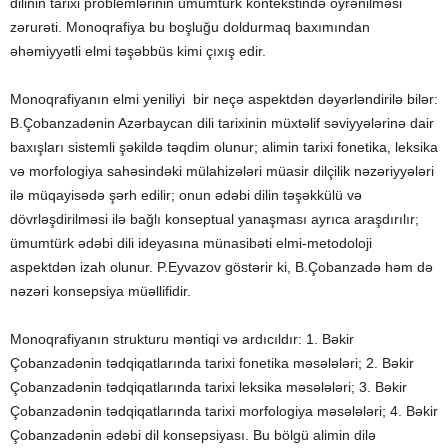
dilinin tarixi problemlərinin ümumtürk kontekstində öyrənilməsi
zərurəti. Monoqrafiya bu boşluğu doldurmaq baxımından
əhəmiyyətli elmi təşəbbüs kimi çıxış edir.
Monoqrafiyanın elmi yeniliyi bir neçə aspektdən dəyərləndirilə bilər:
B.Çobanzadənin Azərbaycan dili tarixinin müxtəlif səviyyələrinə dair
baxışları sistemli şəkildə təqdim olunur; alimin tarixi fonetika, leksika
və morfologiya sahəsindəki mülahizələri müasir dilçilik nəzəriyyələri
ilə müqayisədə şərh edilir; onun ədəbi dilin təşəkkülü və
dövrləşdirilməsi ilə bağlı konseptual yanaşması ayrıca araşdırılır;
ümumtürk ədəbi dili ideyasına münasibəti elmi-metodoloji
aspektdən izah olunur. P.Eyvazov göstərir ki, B.Çobanzadə həm də
nəzəri konsepsiya müəllifidir.
Monoqrafiyanın strukturu məntiqi və ardıcıldır: 1. Bəkir
Çobanzadənin tədqiqatlarında tarixi fonetika məsələləri; 2. Bəkir
Çobanzadənin tədqiqatlarında tarixi leksika məsələləri; 3. Bəkir
Çobanzadənin tədqiqatlarında tarixi morfologiya məsələləri; 4. Bəkir
Çobanzadənin ədəbi dil konsepsiyası. Bu bölgü alimin dilə