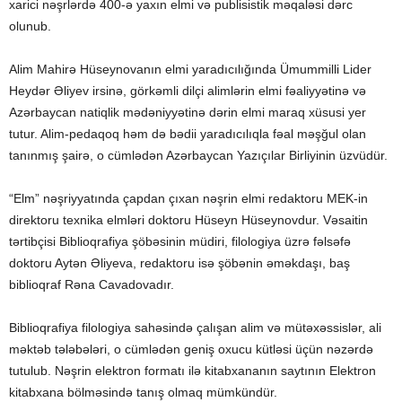
xarici nəşrlərdə 400-ə yaxın elmi və publisistik məqaləsi dərc
olunub.
Alim Mahirə Hüseynovanın elmi yaradıcılığında Ümummilli Lider
Heydər Əliyev irsinə, görkəmli dilçi alimlərin elmi fəaliyyətinə və
Azərbaycan natiqlik mədəniyyətinə dərin elmi maraq xüsusi yer
tutur. Alim-pedaqoq həm də bədii yaradıcılıqla fəal məşğul olan
tanınmış şairə, o cümlədən Azərbaycan Yazıçılar Birliyinin üzvüdür.
“Elm” nəşriyyatında çapdan çıxan nəşrin elmi redaktoru MEK-in
direktoru texnika elmləri doktoru Hüseyn Hüseynovdur. Vəsaitin
tərtibçisi Biblioqrafiya şöbəsinin müdiri, filologiya üzrə fəlsəfə
doktoru Aytən Əliyeva, redaktoru isə şöbənin əməkdaşı, baş
biblioqraf Rəna Cavadovadır.
Biblioqrafiya filologiya sahəsində çalışan alim və mütəxəssislər, ali
məktəb tələbələri, o cümlədən geniş oxucu kütləsi üçün nəzərdə
tutulub. Nəşrin elektron formatı ilə kitabxananın saytının Elektron
kitabxana bölməsində tanış olmaq mümkündür.