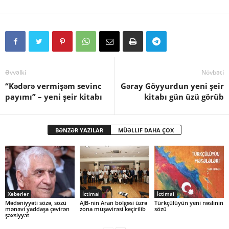
Əvvəlki
Növbəti
“Kədərə vermişəm sevinc
Gəray Göyyurdun yeni şeir
payımı” – yeni şeir kitabı
kitabı gün üzü görüb
BƏNZƏR YAZILAR
MÜƏLLIF DAHA ÇOX
Xəbərlər
İctimai
İctimai
Mədəniyyəti sözə, sözü
AJB-nin Aran bölgəsi üzrə
Türkçülüyün yeni nəslinin
mənəvi yaddaşa çevirən
zona müşavirəsi keçirilib
sözü
şəxsiyyət