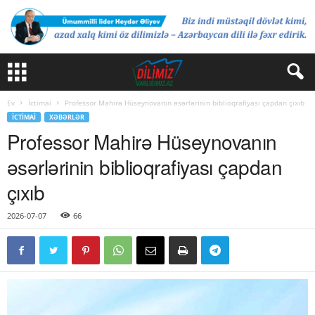
Ev
İctimai
Professor Mahirə Hüseynovanın əsərlərinin biblioqrafiyası çapdan çıxıb
İCTIMAI
XƏBƏRLƏR
Professor Mahirə Hüseynovanın
əsərlərinin biblioqrafiyası çapdan
çıxıb
2026-07-07
66