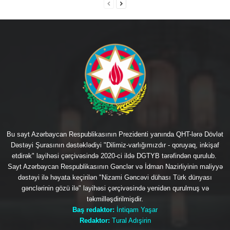
Bu sayt Azərbaycan Respublikasının Prezidenti yanında QHT-lərə Dövlət
Dəstəyi Şurasının dəstəklədiyi "Dilimiz-varlığımızdır - qoruyaq, inkişaf
etdirək" layihəsi çərçivəsində 2020-ci ildə DGTYB tərəfindən qurulub.
Sayt Azərbaycan Respublikasının Gənclər və İdman Nazirliyinin maliyyə
dəstəyi ilə həyata keçirilən "Nizami Gəncəvi dühası Türk dünyası
gənclərinin gözü ilə" layihəsi çərçivəsində yenidən qurulmuş və
təkmilləşdirilmişdir.
Baş redaktor:
İntiqam Yaşar
Redaktor:
Tural Adışirin