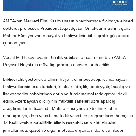
AMEA-nın Mərkəzi Elmi Kitabxanasının tərtibatında filologiya elmləri
doktoru, professor, Prezident təqaüdçüsü, Əməkdar müəllim, şairə
Mahirə Hüseynovanın həyat və fəaliyyətinin biblioqrafik göstəricisi
çapdan çıxıb.
Vəsait M. Hüseynovanın 65 illik yubileyinə həsr olunub və AMEA
Rəyasət Heyətinin müvafiq qərarına əsasən tərtib edilib.
Biblioqrafik göstəricidə alimin həyatı, elmi-pedaqoji, ictimai-siyasi
fəaliyyətlərinin əsas tarixləri, kitabları, dilçilik, ədəbiyyatşünaslıq və
linqvopoetika sahələrində dərin və fundamental tədqiqatları daxil
edilib. Azərbaycan dilçiliyinin müxtəlif sahələri üzrə apardığı
araşdırmalar nəticəsində Mahirə Hüseynova 26 elmi kitabın –
monoqrafiya, dərs vəsaiti, metodik vəsait və proqramların, həmçinin
14 bədii kitabın müəllifidir. Alimin respublikanın nüfuzlu elmi
jurnallarında, qəzet və digər mətbuat orqanlarında, o cümlədən