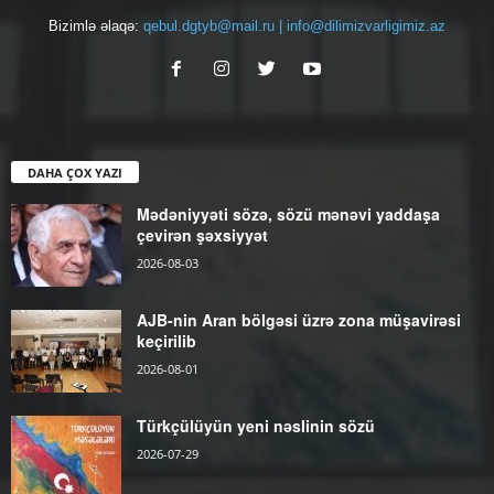
Bizimlə əlaqə:
qebul.dgtyb@mail.ru | info@dilimizvarligimiz.az
DAHA ÇOX YAZI
Mədəniyyəti sözə, sözü mənəvi yaddaşa
çevirən şəxsiyyət
2026-08-03
AJB-nin Aran bölgəsi üzrə zona müşavirəsi
keçirilib
2026-08-01
Türkçülüyün yeni nəslinin sözü
2026-07-29