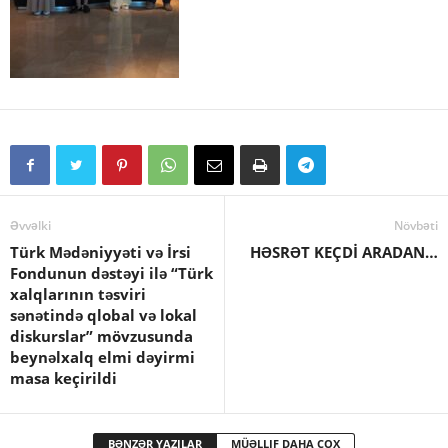
Əvvəlki
Növbəti
Türk Mədəniyyəti və İrsi
HƏSRƏT KEÇDİ ARADAN…
Fondunun dəstəyi ilə “Türk
xalqlarının təsviri
sənətində qlobal və lokal
diskurslar” mövzusunda
beynəlxalq elmi dəyirmi
masa keçirildi
BƏNZƏR YAZILAR
MÜƏLLIF DAHA ÇOX