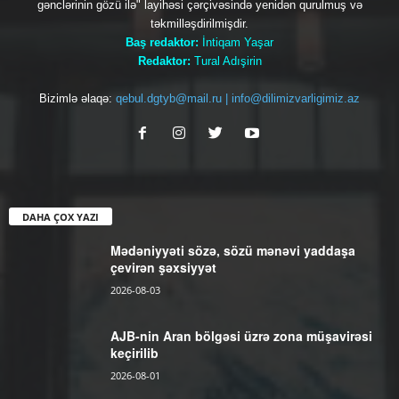
gənclərinin gözü ilə" layihəsi çərçivəsində yenidən qurulmuş və
təkmilləşdirilmişdir.
Baş redaktor:
İntiqam Yaşar
Redaktor:
Tural Adışirin
Bizimlə əlaqə:
qebul.dgtyb@mail.ru | info@dilimizvarligimiz.az
DAHA ÇOX YAZI
Mədəniyyəti sözə, sözü mənəvi yaddaşa
çevirən şəxsiyyət
2026-08-03
AJB-nin Aran bölgəsi üzrə zona müşavirəsi
keçirilib
2026-08-01