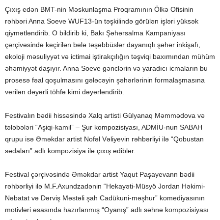
Çıxış edən BMT-nin Məskunlaşma Proqramının Ölkə Ofisinin
rəhbəri Anna Soeve WUF13-ün təşkilində görülən işləri yüksək
qiymətləndirib. O bildirib ki, Bakı Şəhərsalma Kampaniyası
çərçivəsində keçirilən belə təşəbbüslər dayanıqlı şəhər inkişafı,
ekoloji məsuliyyət və ictimai iştirakçılığın təşviqi baxımından mühüm
əhəmiyyət daşıyır. Anna Soeve gənclərin və yaradıcı icmaların bu
prosesə fəal qoşulmasını gələcəyin şəhərlərinin formalaşmasına
verilən dəyərli töhfə kimi dəyərləndirib.
Festivalın bədii hissəsində Xalq artisti Gülyanaq Məmmədova və
tələbələri “Aşiqi-kamil” – Şur kompozisiyası, ADMİU-nun SABAH
qrupu isə Əməkdar artist Nofəl Vəliyevin rəhbərliyi ilə “Qobustan
sədaları” adlı kompozisiya ilə çıxış ediblər.
Festival çərçivəsində Əməkdar artist Yaqut Paşayevann bədii
rəhbərliyi ilə M.F.Axundzadənin “Hekayəti-Müsyö Jordan Həkimi-
Nəbatat və Dərviş Məstəli şah Cadükuni-məşhur” komediyasının
motivləri əsasında hazırlanmış “Oyanış” adlı səhnə kompozisiyası