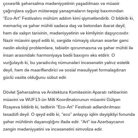
çoxəsrlik şəhərsalma mədəniyyətinin yaşadılması və müasir
çağırışlara uyğun mütərəqqi yanaşmaların təşviqi baxımından
“Eco-Art” Festivalını mühüm addım kimi qiymətləndirib. O bildirib ki,
memarlıq və şəhər mühiti sadəcə daş və betondan ibarət deyil,
həm də xalqın tarixinin, mədəniyyətinin və kimliyinin daşıyıcısıdır.
Nazir müavini qeyd edib ki, sərgidə nümayiş olunan əsərlər gənc
nəslin ekoloji problemlərə, təbiətin qorunmasına və şəhər mühiti ilə
insan arasındakı harmoniyaya bədii baxışını əks etdirir. O
vurğulayıb ki, bu yaradıcılıq nümunələri incəsənətin yalnız estetik
deyil, həm də maarifləndirici və sosial məsuliyyət formalaşdıran
güclü vasitə olduğunu sübut edir.
Dövlət Şəhərsalma və Arxitektura Komitəsinin Aparatı rəhbərinin
müavini və WUF13-ün Milli Koordinatorunun müavini Gülşən
Rzayeva bildirib ki, tədbirin “Eco-Art” Festivalı adlandırılması
təsadüfi deyil. O qeyd edib ki, “eco” anlayışı iqlim dəyişikliyi fonunda
şəhər mühitinin dayanıqlığını ifadə edir. “Art” isə Azərbaycanın
zəngin mədəniyyətini və incəsənətini simvolizə edir.