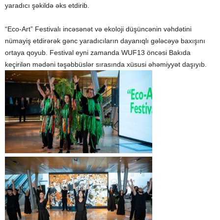
yaradıcı şəkildə əks etdirib.
“Eco-Art” Festivalı incəsənət və ekoloji düşüncənin vəhdətini
nümayiş etdirərək gənc yaradıcıların dayanıqlı gələcəyə baxışını
ortaya qoyub. Festival eyni zamanda WUF13 öncəsi Bakıda
keçirilən mədəni təşəbbüslər sırasında xüsusi əhəmiyyət daşıyıb.