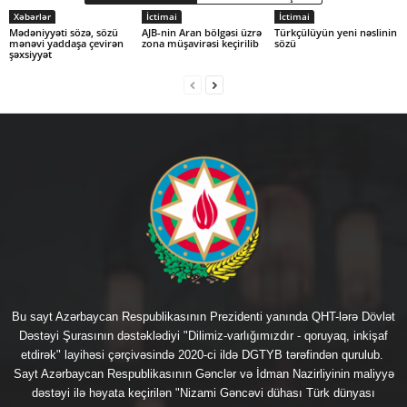
Xəbərlər
İctimai
İctimai
Mədəniyyəti sözə, sözü
AJB-nin Aran bölgəsi üzrə
Türkçülüyün yeni nəslinin
mənəvi yaddaşa çevirən
zona müşavirəsi keçirilib
sözü
şəxsiyyət
Bu sayt Azərbaycan Respublikasının Prezidenti yanında QHT-lərə Dövlət
Dəstəyi Şurasının dəstəklədiyi "Dilimiz-varlığımızdır - qoruyaq, inkişaf
etdirək" layihəsi çərçivəsində 2020-ci ildə DGTYB tərəfindən qurulub.
Sayt Azərbaycan Respublikasının Gənclər və İdman Nazirliyinin maliyyə
dəstəyi ilə həyata keçirilən "Nizami Gəncəvi dühası Türk dünyası