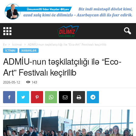
Ev
İctimai
ADMİU-nun təşkilatçılığı ilə “Eco-Art” Festivalı keçirilib
İCTIMAI
XƏBƏRLƏR
ADMİU-nun təşkilatçılığı ilə “Eco-
Art” Festivalı keçirilib
2026-05-12
143