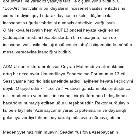
qorunması və yaradıcı yaşayış tərzi ilə ölçüldüyünü bildirib. O,
“Eco-Art” festivalının bu ideyaların incəsənət vasitəsilə ifadəsinə
xidmət etdiyini qeyd edərək, layihənin ekoloji düşüncə ilə
incəsənətin uğurlu vəhdətini nümayiş etdirdiyini vurğulayıb.
Ə.Məlikova festivalın həm WUF13 öncəsi həyata keçirilən ən
yaddaqalan mədəni təşəbbüslərdən biri olacağına, həm də
incəsənət vasitəsilə ekoloji düşüncənin təbliği istiqamətində mühüm
mesaj verəcəyinə inandığını bildirib.
ADMİU-nun rektoru professor Ceyran Mahmudova ali məktəbin
artıq bir neçə aydır Ümumdünya Şəhərsalma Forumunun 13-cü
Sessiyasına hazırlıq istiqamətində ardıcıl layihələr həyata keçirdiyini
deyib. O qeyd edib ki, “Eco-Art” Festivalı gənclərin ekoloji düşüncə,
milli-mədəni irs və müasir incəsənəti bir platformada birləşdirmək
bacarığını nümayiş etdirən uğurlu təşəbbüsdür. Rektor vurğulayıb
ki, belə layihələr Azərbaycanın yaradıcı potensialını və dayanıqlı
gələcəyə verdiyi töhfəni beynəlxalq müstəvidə nümayiş etdirir.
Mədəniyyət nazirinin müavini Səadət Yusifova Azərbaycanın