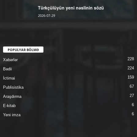
Türkçülüyün yeni nəslinin sözü
2026-07-29
POPULYAR BÖLMƏ
228
Xəbərlər
224
Bədii
159
İctimai
67
Publisistika
27
Araşdırma
6
E-kitab
6
Yeni imza