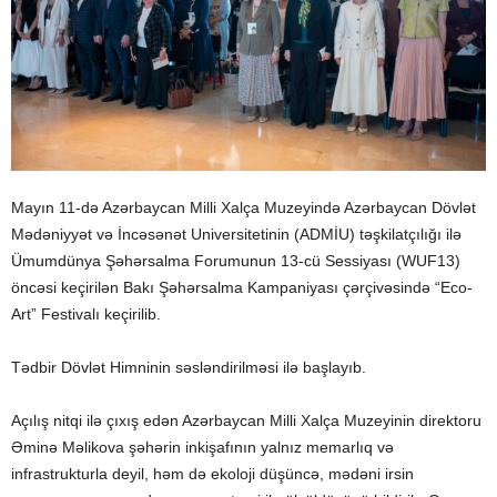
Mayın 11-də Azərbaycan Milli Xalça Muzeyində Azərbaycan Dövlət
Mədəniyyət və İncəsənət Universitetinin (ADMİU) təşkilatçılığı ilə
Ümumdünya Şəhərsalma Forumunun 13-cü Sessiyası (WUF13)
öncəsi keçirilən Bakı Şəhərsalma Kampaniyası çərçivəsində “Eco-
Art” Festivalı keçirilib.
Tədbir Dövlət Himninin səsləndirilməsi ilə başlayıb.
Açılış nitqi ilə çıxış edən Azərbaycan Milli Xalça Muzeyinin direktoru
Əminə Məlikova şəhərin inkişafının yalnız memarlıq və
infrastrukturla deyil, həm də ekoloji düşüncə, mədəni irsin