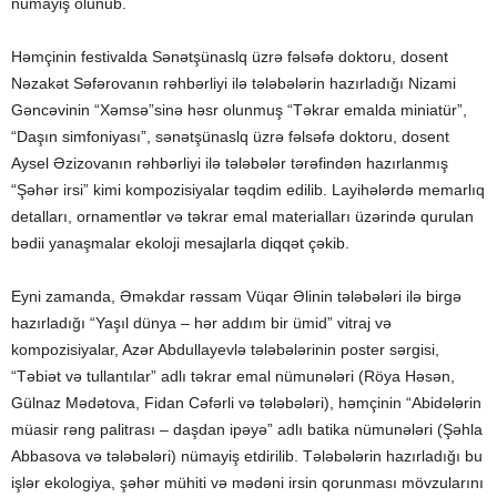
nümayiş olunub.
Həmçinin festivalda Sənətşünaslq üzrə fəlsəfə doktoru, dosent
Nəzakət Səfərovanın rəhbərliyi ilə tələbələrin hazırladığı Nizami
Gəncəvinin “Xəmsə”sinə həsr olunmuş “Təkrar emalda miniatür”,
“Daşın simfoniyası”, sənətşünaslq üzrə fəlsəfə doktoru, dosent
Aysel Əzizovanın rəhbərliyi ilə tələbələr tərəfindən hazırlanmış
“Şəhər irsi” kimi kompozisiyalar təqdim edilib. Layihələrdə memarlıq
detalları, ornamentlər və təkrar emal materialları üzərində qurulan
bədii yanaşmalar ekoloji mesajlarla diqqət çəkib.
Eyni zamanda, Əməkdar rəssam Vüqar Əlinin tələbələri ilə birgə
hazırladığı “Yaşıl dünya – hər addım bir ümid” vitraj və
kompozisiyalar, Azər Abdullayevlə tələbələrinin poster sərgisi,
“Təbiət və tullantılar” adlı təkrar emal nümunələri (Röya Həsən,
Gülnaz Mədətova, Fidan Cəfərli və tələbələri), həmçinin “Abidələrin
müasir rəng palitrası – daşdan ipəyə” adlı batika nümunələri (Şəhla
Abbasova və tələbələri) nümayiş etdirilib. Tələbələrin hazırladığı bu
işlər ekologiya, şəhər mühiti və mədəni irsin qorunması mövzularını