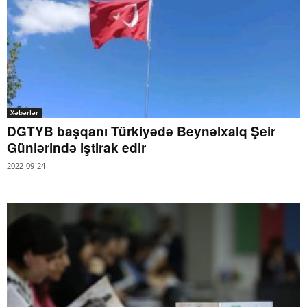
Xəbərlər
DGTYB başqanı Türkiyədə Beynəlxalq Şeir
Günlərində iştirak edir
2022-09-24