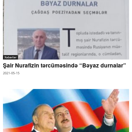
Xəbərlər
Şair Nurafizin tərcüməsində “Bəyaz durnalar”
2021-05-15