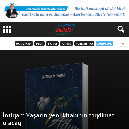
ARAŞDIRMA
BƏDII
E-KITAB
İCTIMAI
PUBLISISTIKA
XƏBƏRLƏR
İntiqam Yaşarın yeni kitabının təqdimatı
olacaq