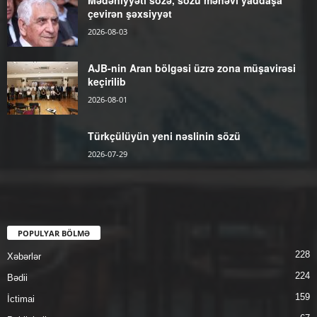
çevirən şəxsiyyət
2026-08-03
AJB-nin Aran bölgəsi üzrə zona müşavirəsi
keçirilib
2026-08-01
Türkçülüyün yeni nəslinin sözü
2026-07-29
POPULYAR BÖLMƏ
228
Xəbərlər
224
Bədii
159
İctimai