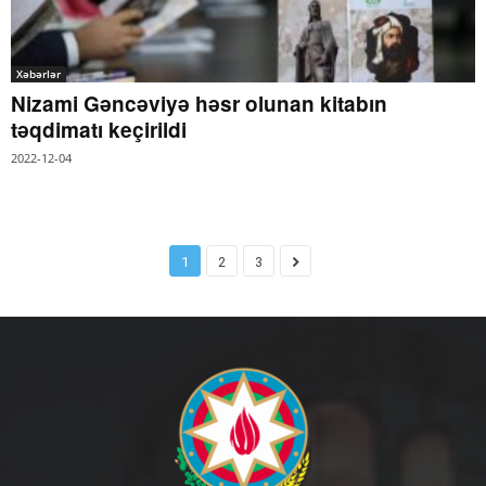
Xəbərlər
Nizami Gəncəviyə həsr olunan kitabın
təqdimatı keçirildi
2022-12-04
1
2
3