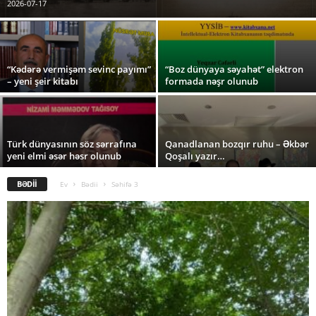
2026-07-17
“Kədərə vermişəm sevinc payımı”
“Boz dünyaya səyahət” elektron
– yeni şeir kitabı
formada nəşr olunub
Türk dünyasının söz sərrafına
Qanadlanan bozqır ruhu – Əkbər
yeni elmi əsər həsr olunub
Qoşalı yazır…
BƏDII
Ev
Bədii
Səhifə 3