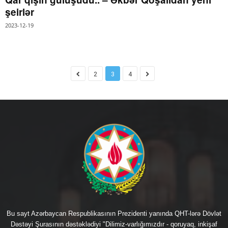
şeirlər
2023-12-19
2
3
4
Bu sayt Azərbaycan Respublikasının Prezidenti yanında QHT-lərə Dövlət
Dəstəyi Şurasının dəstəklədiyi "Dilimiz-varlığımızdır - qoruyaq, inkişaf