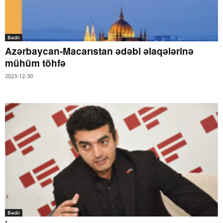
Bədii
Azərbaycan-Macarıstan ədəbi əlaqələrinə
mühüm töhfə
2023-12-30
Bədii