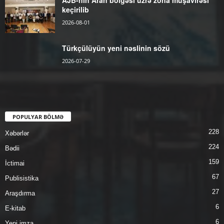
keçirilib
2026-08-01
Türkçülüyün yeni nəslinin sözü
2026-07-29
POPULYAR BÖLMƏ
228
Xəbərlər
224
Bədii
159
İctimai
67
Publisistika
27
Araşdırma
6
E-kitab
6
Yeni imza