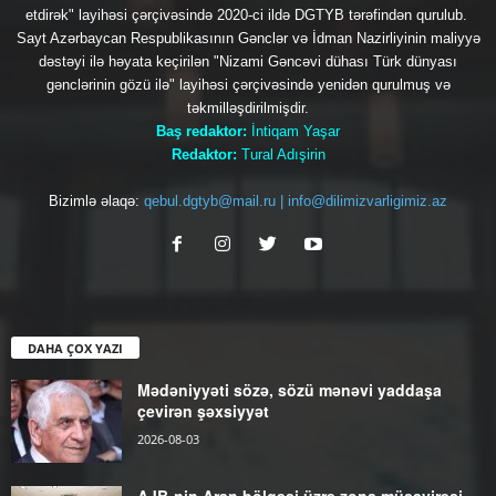
etdirək" layihəsi çərçivəsində 2020-ci ildə DGTYB tərəfindən qurulub.
Sayt Azərbaycan Respublikasının Gənclər və İdman Nazirliyinin maliyyə
dəstəyi ilə həyata keçirilən "Nizami Gəncəvi dühası Türk dünyası
gənclərinin gözü ilə" layihəsi çərçivəsində yenidən qurulmuş və
təkmilləşdirilmişdir.
Baş redaktor:
İntiqam Yaşar
Redaktor:
Tural Adışirin
Bizimlə əlaqə:
qebul.dgtyb@mail.ru | info@dilimizvarligimiz.az
DAHA ÇOX YAZI
Mədəniyyəti sözə, sözü mənəvi yaddaşa
çevirən şəxsiyyət
2026-08-03
AJB-nin Aran bölgəsi üzrə zona müşavirəsi