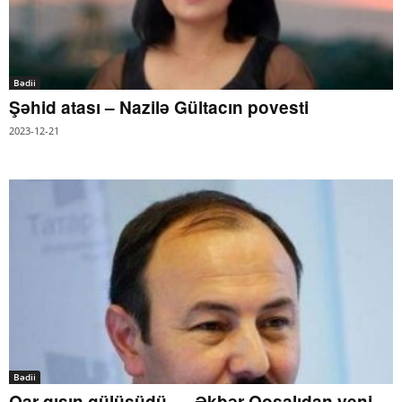
Bədii
Şəhid atası – Nazilə Gültacın povesti
2023-12-21
Bədii
Qar qışın gülüşüdü.. – Əkbər Qoşalıdan yeni