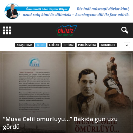
ARAŞDIRMA
BƏDII
E-KITAB
İCTIMAI
PUBLISISTIKA
XƏBƏRLƏR
“Musa Cəlil ömürlüyü…” Bakıda gün üzü
gördü