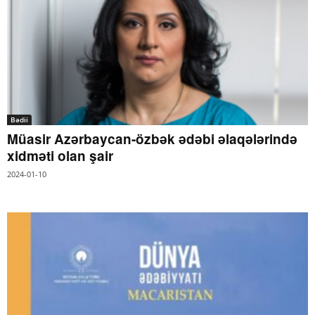
Bədii
Müasir Azərbaycan-özbək ədəbi əlaqələrində
xidməti olan şair
2024-01-10